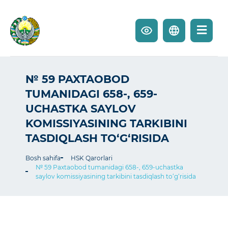
№ 59 PAXTAOBOD
TUMANIDAGI 658-, 659-
UCHASTKA SAYLOV
KOMISSIYASINING TARKIBINI
TASDIQLASH TO‘G‘RISIDA
Bosh sahifa
HSK Qarorlari
№ 59 Paxtaobod tumanidagi 658-, 659-uchastka
saylov komissiyasining tarkibini tasdiqlash to‘g‘risida