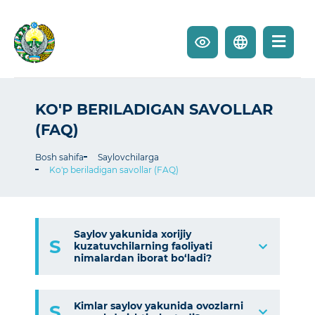
KO'P BERILADIGAN SAVOLLAR
(FAQ)
Bosh sahifa
Saylovchilarga
Ko'p beriladigan savollar (FAQ)
Saylov yakunida xorijiy
S
kuzatuvchilarning faoliyati
nimalardan iborat bo‘ladi?
j
Saylov
kodeksining 8,
11, 33, 54–58 va
Kimlar saylov yakunida ovozlarni
S
102-moddalari