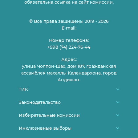
обязательна ссылка на сайт комиссии.
© Все права защищены 2019 - 2026
E-mail:
Номер телефона:
+998 (74) 224-76-44
Адрес:
улица Чолпон-Шах, дом 187, гражданская
ассамблея махаллы Каландархона, город
Андижан.
ТИК
О нас
Законодательство
Члены ТИК
Конституция Узбекистана
Избирательные комиссии
График приема граждан
Нормативно-правовые документы ЦИК
Районные/городские избирательные
Инклюзивные выборы
Контакты
Постановления ЦИК
комиссии
Новости