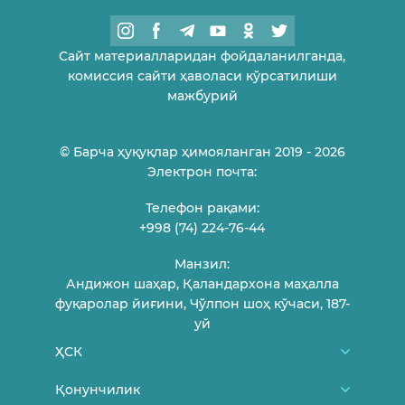
Сайт материалларидан фойдаланилганда,
комиссия сайти ҳаволаси кўрсатилиши
мажбурий
© Барча ҳуқуқлар ҳимояланган 2019 - 2026
Электрон почта:
Телефон рақами:
+998 (74) 224-76-44
Манзил:
Андижон шаҳар, Қаландархона маҳалла
фуқаролар йиғини, Чўлпон шоҳ кўчаси, 187-
уй
ҲСК
Биз ҳақимизда
Қонунчилик