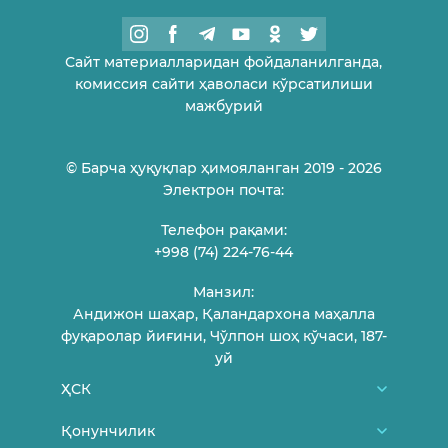
Сайт материалларидан фойдаланилганда,
комиссия сайти ҳаволаси кўрсатилиши
мажбурий
© Барча ҳуқуқлар ҳимояланган 2019 - 2026
Электрон почта:
Телефон рақами:
+998 (74) 224-76-44
Манзил:
Андижон шаҳар, Қаландархона маҳалла
фуқаролар йиғини, Чўлпон шоҳ кўчаси, 187-
уй
ҲСК
Биз ҳақимизда
Қонунчилик